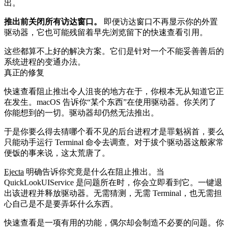
出。
推出前关闭所有访达窗口。
即便访达窗口不再显示你的外置
驱动器，它也可能残留着早先浏览留下的快速查看引用。
这些都算不上好的解决方案。它们是针对一个不能妥善善后的
系统进程的变通办法。
真正的修复
快速查看阻止推出令人沮丧的地方在于，你根本无从知道它正
在发生。macOS 告诉你“某个东西”在使用驱动器。你关闭了
你能想到的一切。驱动器却仍然无法推出。
于是你要么得去猜哪个看不见的后台进程才是罪魁祸首，要么
只能动手运行 Terminal 命令去调查。对于拔个驱动器这般家常
便饭的事来说，这太荒唐了。
Ejecta
明确告诉你究竟是什么在阻止推出。当
QuickLookUIService 是问题所在时，你会立即看到它。一键退
出该进程并释放驱动器。无需猜测，无需 Terminal，也无需担
心自己是不是要弄坏什么东西。
快速查看是一项有用的功能，偶尔却会制造不必要的问题。你