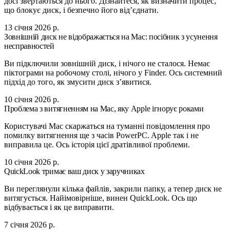
досі звертаються до нього. Дізнайтеся, як визначити процес,
що блокує диск, і безпечно його від’єднати.
13 січня 2026 р.
Зовнішній диск не відображається на Mac: посібник з усунення
несправностей
Ви підключили зовнішній диск, і нічого не сталося. Немає
піктограми на робочому столі, нічого у Finder. Ось системний
підхід до того, як змусити диск з’явитися.
10 січня 2026 р.
Проблема з витягненням на Mac, яку Apple ігнорує роками
Користувачі Mac скаржаться на туманні повідомлення про
помилку витягнення ще з часів PowerPC. Apple так і не
виправила це. Ось історія цієї дратівливої проблеми.
10 січня 2026 р.
QuickLook тримає ваш диск у заручниках
Ви переглянули кілька файлів, закрили папку, а тепер диск не
витягується. Найімовірніше, винен QuickLook. Ось що
відбувається і як це виправити.
7 січня 2026 р.