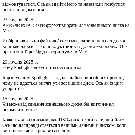
відмонтуватися. Ось як знайти його та назавжди позбутися
цього повідомлення.
27 грудня 2025 р.
APFS чи exFAT: який формат вибрати для зовнішнього диска на
Mac
Вибір правильної файлової системи для зовнішнього диска
впливає на все — від продуктивності до безпеки даних. Ось
практичний розбір для користувачів Mac.
20 грудня 2025 р.
Чому Spotlight блокує витягнення диска
Індексування Spotlight — одна з найпоширеніших причин,
чому не вдається витягнути зовнішній диск. Ось як із цим
упоратися.
15 грудня 2025 р.
Чи може від’єднання зовнішнього диска без витягнення
пошкодити його?
Кожен хоч раз висмикував USB-диск, не витягнувши його.
Ось що насправді стається з вашими даними й диском, коли
ви пропускаєте крок витягнення.