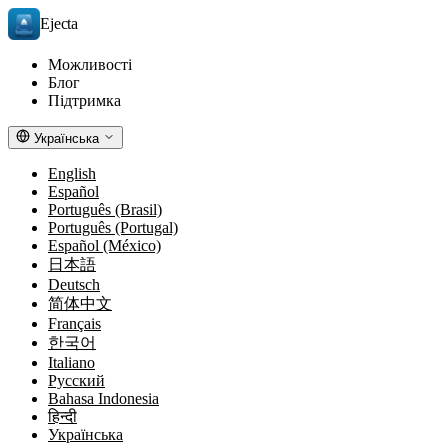
Ejecta
Можливості
Блог
Підтримка
Українська
English
Español
Português (Brasil)
Português (Portugal)
Español (México)
日本語
Deutsch
简体中文
Français
한국어
Italiano
Русский
Bahasa Indonesia
हिन्दी
Українська