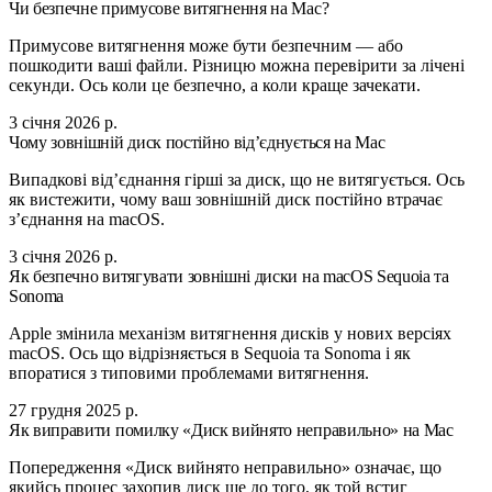
Чи безпечне примусове витягнення на Mac?
Примусове витягнення може бути безпечним — або
пошкодити ваші файли. Різницю можна перевірити за лічені
секунди. Ось коли це безпечно, а коли краще зачекати.
3 січня 2026 р.
Чому зовнішній диск постійно від’єднується на Mac
Випадкові від’єднання гірші за диск, що не витягується. Ось
як вистежити, чому ваш зовнішній диск постійно втрачає
з’єднання на macOS.
3 січня 2026 р.
Як безпечно витягувати зовнішні диски на macOS Sequoia та
Sonoma
Apple змінила механізм витягнення дисків у нових версіях
macOS. Ось що відрізняється в Sequoia та Sonoma і як
впоратися з типовими проблемами витягнення.
27 грудня 2025 р.
Як виправити помилку «Диск вийнято неправильно» на Mac
Попередження «Диск вийнято неправильно» означає, що
якийсь процес захопив диск ще до того, як той встиг