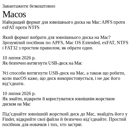
Завантажити безкоштовно
Macos
Найкращий формат для зовнішнього диска на Mac: APFS проти
exFAT проти NTFS
Який формат вибрати для зовнішнього диска на Mac?
Зрозумілий посібник по APFS, Mac OS Extended, exFAT, NTFS
і FAT32 з простим правилом, як обрати один.
10 липня 2026 р.
Як безпечно витягнути USB-диск на Mac
Усі способи витягнути USB-диск на Mac, а також що робити,
коли macOS каже, що диск використовується, і не дає його
від’єднати.
10 липня 2026 р.
Як знайти, відкрити й користуватися зовнішнім жорстким
диском на Mac
Під’єднайте зовнішній жорсткий диск до Mac, знайдіть його у
Finder, відкрийте свої файли й безпечно від’єднайте. Простий
посібник для новачків і тих, хто застряг.