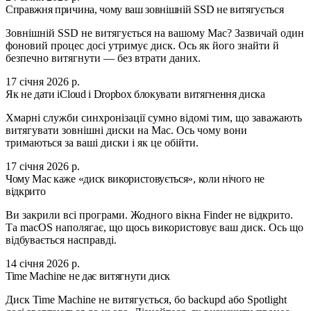
Справжня причина, чому ваш зовнішній SSD не витягується
Зовнішній SSD не витягується на вашому Mac? Зазвичай один
фоновий процес досі утримує диск. Ось як його знайти й
безпечно витягнути — без втрати даних.
17 січня 2026 р.
Як не дати iCloud і Dropbox блокувати витягнення диска
Хмарні служби синхронізації сумно відомі тим, що заважають
витягувати зовнішні диски на Mac. Ось чому вони
тримаються за ваші диски і як це обійти.
17 січня 2026 р.
Чому Mac каже «диск використовується», коли нічого не
відкрито
Ви закрили всі програми. Жодного вікна Finder не відкрито.
Та macOS наполягає, що щось використовує ваш диск. Ось що
відбувається насправді.
14 січня 2026 р.
Time Machine не дає витягнути диск
Диск Time Machine не витягується, бо backupd або Spotlight