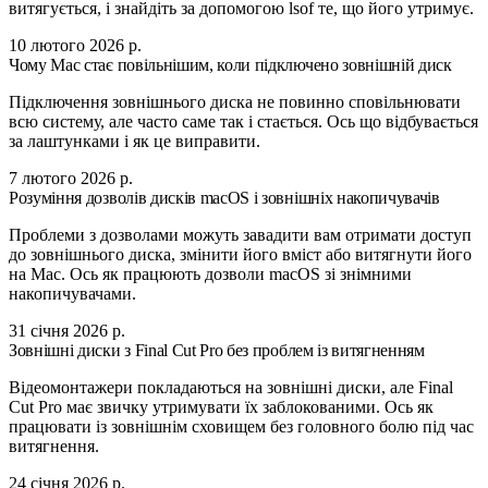
витягується, і знайдіть за допомогою lsof те, що його утримує.
10 лютого 2026 р.
Чому Mac стає повільнішим, коли підключено зовнішній диск
Підключення зовнішнього диска не повинно сповільнювати
всю систему, але часто саме так і стається. Ось що відбувається
за лаштунками і як це виправити.
7 лютого 2026 р.
Розуміння дозволів дисків macOS і зовнішніх накопичувачів
Проблеми з дозволами можуть завадити вам отримати доступ
до зовнішнього диска, змінити його вміст або витягнути його
на Mac. Ось як працюють дозволи macOS зі знімними
накопичувачами.
31 січня 2026 р.
Зовнішні диски з Final Cut Pro без проблем із витягненням
Відеомонтажери покладаються на зовнішні диски, але Final
Cut Pro має звичку утримувати їх заблокованими. Ось як
працювати із зовнішнім сховищем без головного болю під час
витягнення.
24 січня 2026 р.