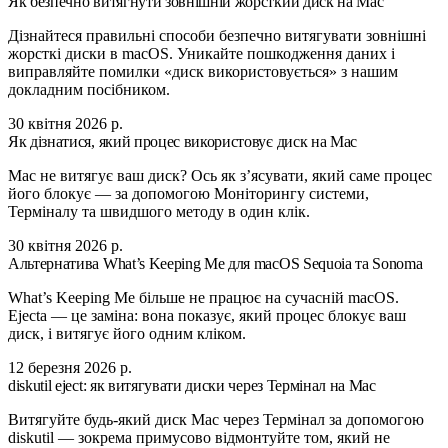
Як безпечно витягнути зовнішній жорсткий диск на Mac
Дізнайтеся правильні способи безпечно витягувати зовнішні
жорсткі диски в macOS. Уникайте пошкодження даних і
виправляйте помилки «диск використовується» з нашим
докладним посібником.
30 квітня 2026 р.
Як дізнатися, який процес використовує диск на Mac
Mac не витягує ваш диск? Ось як з’ясувати, який саме процес
його блокує — за допомогою Моніторингу системи,
Терміналу та швидшого методу в один клік.
30 квітня 2026 р.
Альтернатива What’s Keeping Me для macOS Sequoia та Sonoma
What’s Keeping Me більше не працює на сучасній macOS.
Ejecta — це заміна: вона показує, який процес блокує ваш
диск, і витягує його одним кліком.
12 березня 2026 р.
diskutil eject: як витягувати диски через Термінал на Mac
Витягуйте будь-який диск Mac через Термінал за допомогою
diskutil — зокрема примусово відмонтуйте том, який не