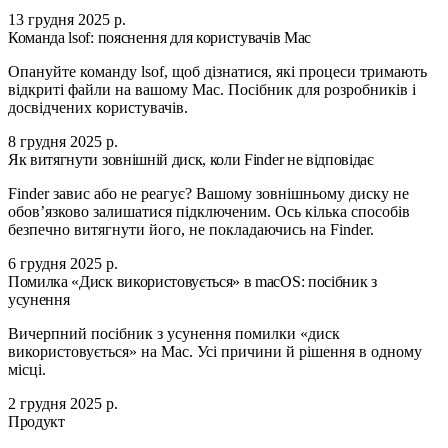
13 грудня 2025 р.
Команда lsof: пояснення для користувачів Mac
Опануйте команду lsof, щоб дізнатися, які процеси тримають
відкриті файли на вашому Mac. Посібник для розробників і
досвідчених користувачів.
8 грудня 2025 р.
Як витягнути зовнішній диск, коли Finder не відповідає
Finder завис або не реагує? Вашому зовнішньому диску не
обов’язково залишатися підключеним. Ось кілька способів
безпечно витягнути його, не покладаючись на Finder.
6 грудня 2025 р.
Помилка «Диск використовується» в macOS: посібник з
усунення
Вичерпний посібник з усунення помилки «диск
використовується» на Mac. Усі причини й рішення в одному
місці.
2 грудня 2025 р.
Продукт