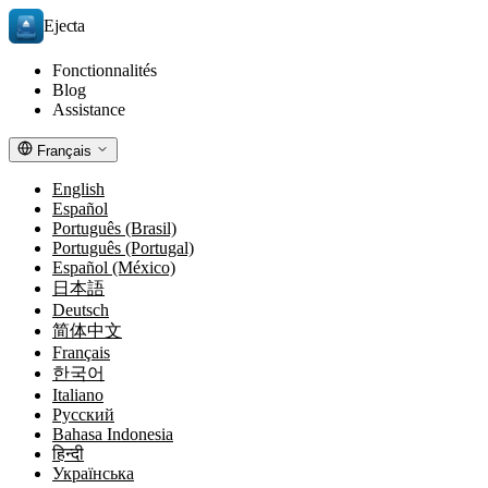
Ejecta
Fonctionnalités
Blog
Assistance
Français
English
Español
Português (Brasil)
Português (Portugal)
Español (México)
日本語
Deutsch
简体中文
Français
한국어
Italiano
Русский
Bahasa Indonesia
हिन्दी
Українська