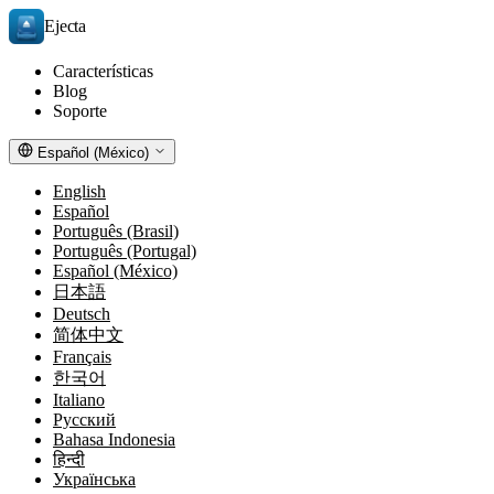
Ejecta
Características
Blog
Soporte
Español (México)
English
Español
Português (Brasil)
Português (Portugal)
Español (México)
日本語
Deutsch
简体中文
Français
한국어
Italiano
Русский
Bahasa Indonesia
हिन्दी
Українська