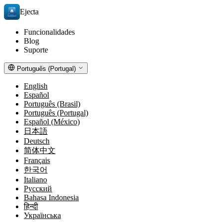
Ejecta
Funcionalidades
Blog
Suporte
Português (Portugal)
English
Español
Português (Brasil)
Português (Portugal)
Español (México)
日本語
Deutsch
简体中文
Français
한국어
Italiano
Русский
Bahasa Indonesia
हिन्दी
Українська